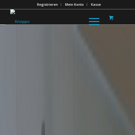
Registrieren
Mein Konto
Kasse