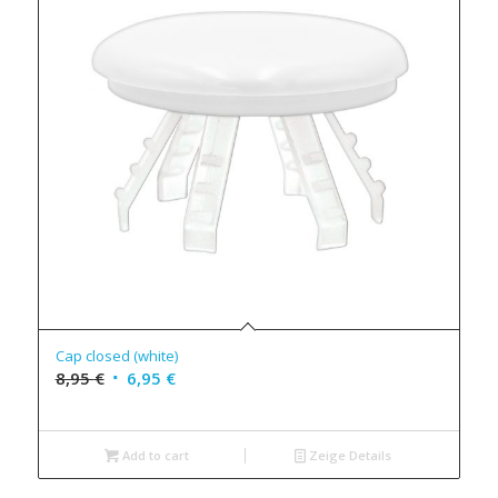
Cap closed (white)
8,95
€
6,95
€
Add to cart
Zeige Details