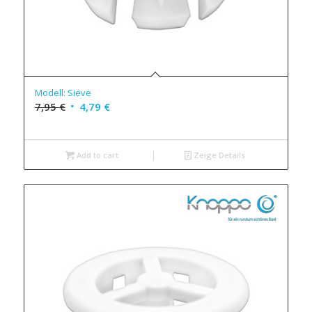
Modell: Sieve
7,95
€
4,79
€
Add to cart
Zeige Details