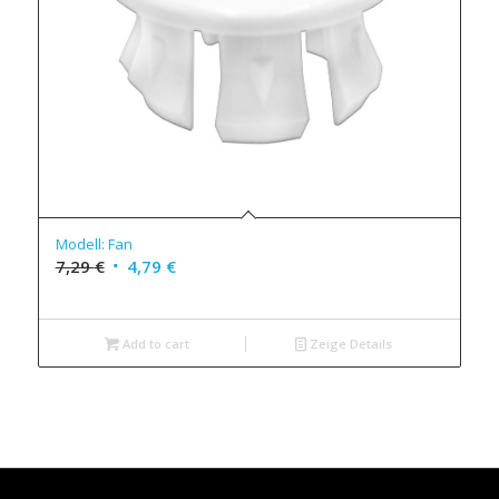
Modell: Fan
7,29
€
4,79
€
Add to cart
Zeige Details