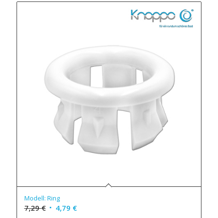
Modell: Ring
7,29
€
4,79
€