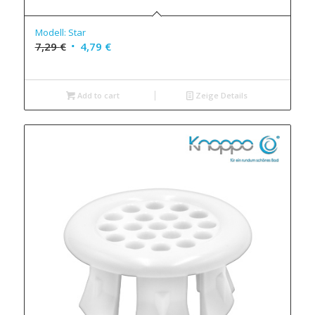
5.00
Modell: Star
7,29
€
4,79
€
Add to cart
Zeige Details