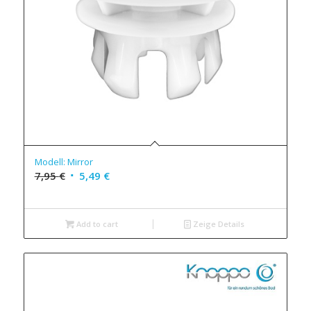
Modell: Mirror
7,95
€
5,49
€
Add to cart
Zeige Details