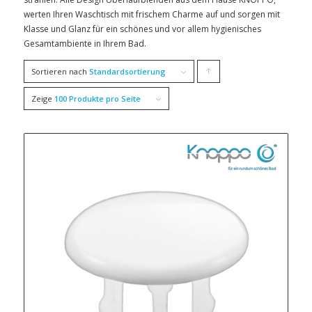
werten Ihren Waschtisch mit frischem Charme auf und sorgen mit
Klasse und Glanz für ein schönes und vor allem hygienisches
Gesamtambiente in Ihrem Bad.
Sortieren nach
Standardsortierung
Klicke,
um
Zeige
100 Produkte pro Seite
die
Produkte
in
aufsteigender
Reihenfolge
zu
sortieren