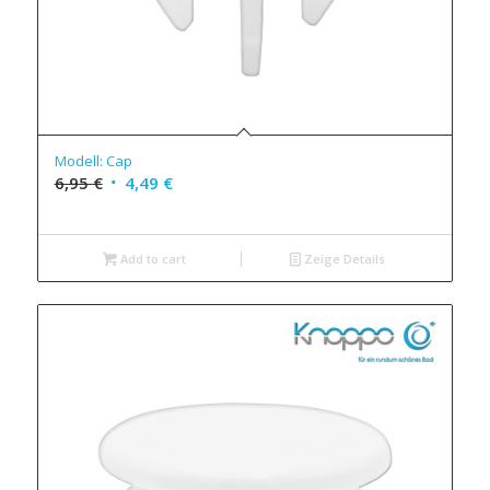
Modell: Cap
6,95
€
4,49
€
Add to cart
Zeige Details