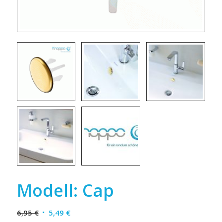
Modell: Cap
6,95
€
5,49
€