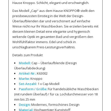
Hause Knoppo. Schlicht, elegant und erschwinglich.
Das Modell „Cap“ aus dem Hause KNOPPO® stellt den
preisbewussten Einstieg in die Welt der Design-
Überlaufblenden dar und verschönert auf einfache
Weise nicht nur Ihr Waschbecken. Sie erzielen bereits mit
diesem kleinen Detail eine elegante und hygienisch
wirkende Optik im gesamten Bad und vergrößern den
Wohlfühlfaktor immens. Edel und schick in
unschlagbarem Preis-Leistungsverhältnis.
Details zum Produkt
Modell:
Cap – Überlaufblende (Design
Überlaufabdeckung)
Artikel-Nr.:
K63002
Marke:
Knoppo
Set-Anzahl:
1 x Cap Modell
Passform / Größe:
Für handelsübliche Waschbecken
(mit rundem Überlauf) / für ca. Lochdurchmesser von 18
mm bis 25 mm
Design:
Modernes, formschönes Design
Material:
Hochwertiger Kunststoff