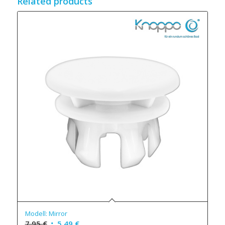
Related products
Modell: Mirror
7,95
€
5,49
€