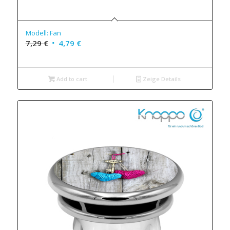
Modell: Fan
7,29
€
4,79
€
Add to cart
Zeige Details