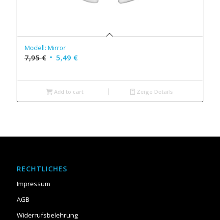
Modell: Mirror
7,95
€
5,49
€
Add to cart
Zeige Details
RECHTLICHES
Impressum
AGB
Widerrufsbelehrung