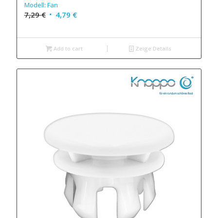
Modell: Fan
7,29
€
4,79
€
Add to cart
Zeige Details