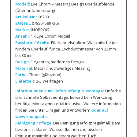
Modell:
Eye Chrom – Messing Design Überlaufblende
(Überlaufabdeckung)
Artikel-Nr.:
K67001
EAN Nr.:
0785045897203
Marke:
KNOPPO®
Anzahl:
1 x Eye Chrom Modell
Passform / Größe:
Für handelsübliche Waschtische (mit
rundem Überlauf) für ca. Lochdurchmesser von 22 mm
bis 30 mm
Design:
Elegantes, modernes Design
Material:
Metall / hochwertiges Messing
Farbe:
Chrom (
glänzend
)
Lieferzeit:
2-3 Werktagen
Informationen zum Lieferumfang & Montage:
Einfache
und schnelle Selbstmontage. Es wird kein Werkzeug
benötigt. Montagematerial inklusive. Weitere Information
finden Sie unter „Fragen und Antworten“
oder auf
www.knoppo.de.
Reinigung / Pflege:
Die Reinigung erfolgt regelmäßig am
besten mit klarem Wasser (keinen chemischen
Reinigungsmitteln) und einem weichen Tuch.